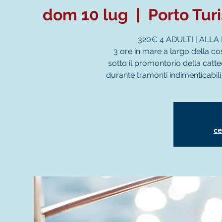
dom 10 lug
  |  
Porto Tur
320€ 4 ADULTI | ALL
3 ore in mare a largo della co
sotto il promontorio della catted
durante tramonti indimenticab
ce