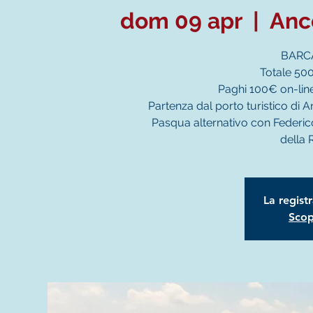
dom 09 apr
  |  
Anc
BARCA
Totale 500
Paghi 100€ on-line
Partenza dal porto turistico di A
Pasqua alternativo con Federic
della 
La regist
Scopr