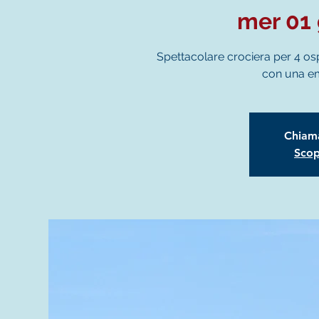
mer 01 
Spettacolare crociera per 4 osp
con una e
Chiama
Scopr